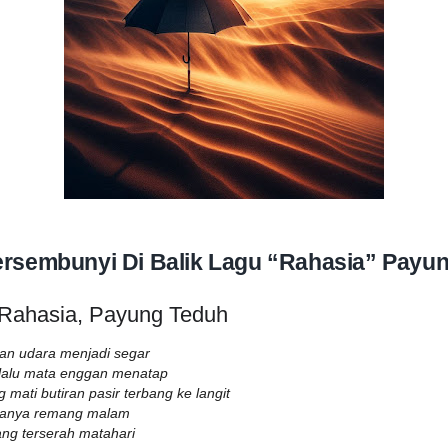
rsembunyi Di Balik Lagu “Rahasia” Payu
u Rahasia, Payung Teduh
an udara menjadi segar
 lalu mata enggan menatap
 mati butiran pasir terbang ke langit
 hanya remang malam
ang terserah matahari