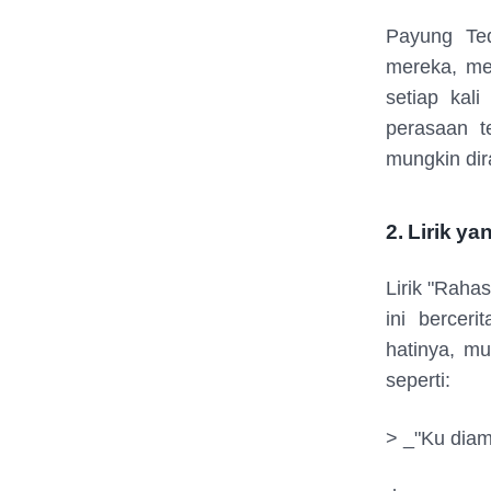
Payung Ted
mereka, me
setiap kal
perasaan t
mungkin dir
2. Lirik y
Lirik "Raha
ini bercer
hatinya, mu
seperti:
> _"Ku diam