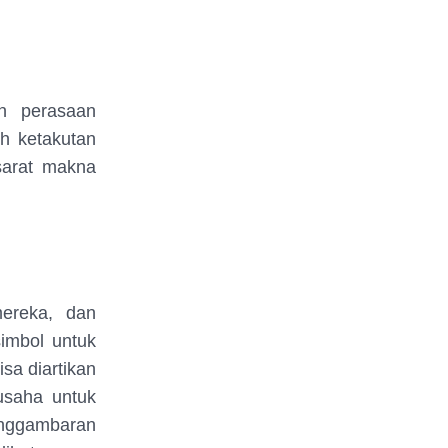
n perasaan
h ketakutan
sarat makna
ereka, dan
simbol untuk
a diartikan
usaha untuk
penggambaran