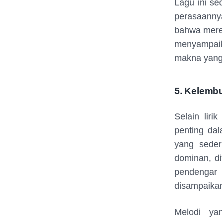
Lagu ini s
perasaann
bahwa merek
menyampaika
makna yang
5. Kelemb
Selain lir
penting da
yang seder
dominan, d
pendengar 
disampaika
Melodi ya