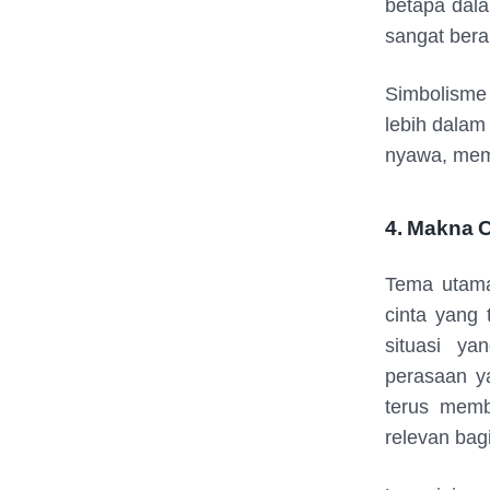
betapa dala
sangat berar
Simbolisme
lebih dalam
nyawa, mem
4. Makna 
Tema utama
cinta yang 
situasi y
perasaan y
terus memb
relevan bag