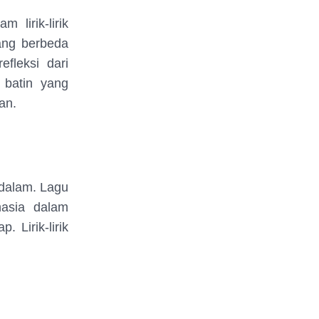
lirik-lirik
ang berbeda
fleksi dari
 batin yang
an.
 dalam. Lagu
hasia dalam
 Lirik-lirik