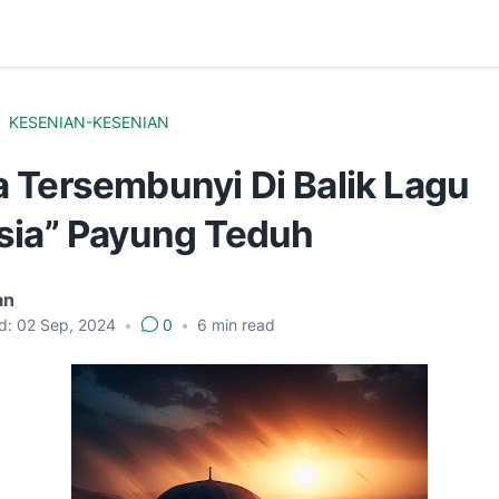
KESENIAN-KESENIAN
 Tersembunyi Di Balik Lagu
sia” Payung Teduh
an
d:
02 Sep, 2024
•
0
•
6
min read