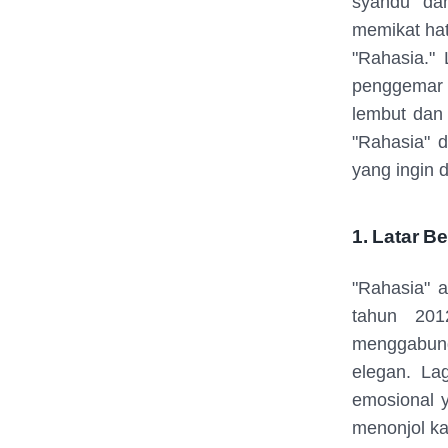
syahdu dan
memikat ha
"Rahasia." 
penggemar 
lembut dan
"Rahasia" 
yang ingin d
1. Latar B
"Rahasia" a
tahun 201
menggabungk
elegan. La
emosional 
menonjol k