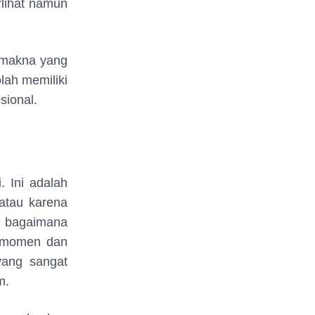
rlihat namun
 makna yang
lah memiliki
ional.
 Ini adalah
 atau karena
 bagaimana
p momen dan
yang sangat
m.