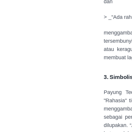
dan
> _"Ada rah
menggamba
tersembuny
atau kerag
membuat lag
3. Simbol
Payung Te
"Rahasia" t
menggambar
sebagai pe
dilupakan. 