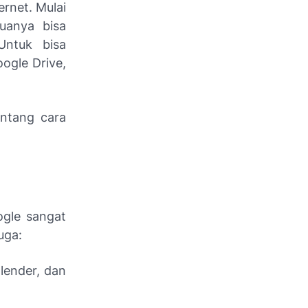
ernet. Mulai
muanya bisa
Untuk bisa
ogle Drive,
entang cara
ogle sangat
uga:
lender, dan