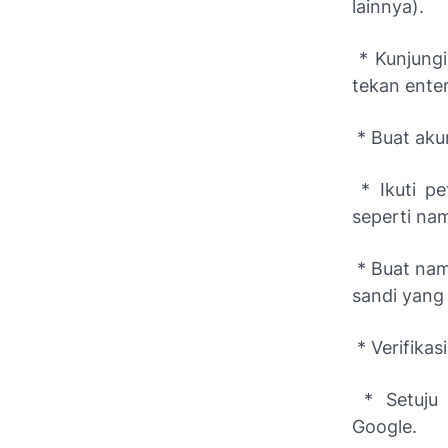
lainnya).
* Kunjungi
tekan enter
* Buat akun
* Ikuti pe
seperti nam
* Buat nam
sandi yang 
* Verifika
* Setuju 
Google.