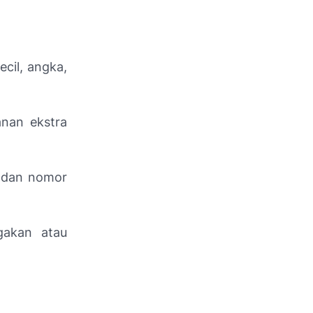
cil, angka,
anan ekstra
n dan nomor
gakan atau