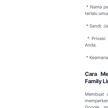
* Nama pen
terlalu um
* Sandi: J
* Privasi:
Anda.
* Keamanan:
Cara Me
Family Li
Membuat a
memperken
Google, a