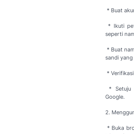
* Buat aku
* Ikuti pe
seperti nam
* Buat nam
sandi yang 
* Verifika
* Setuju 
Google.
2. Menggu
* Buka bro