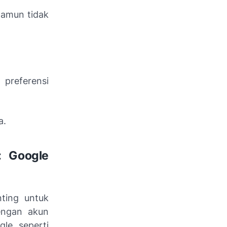
namun tidak
 preferensi
a.
: Google
ting untuk
engan akun
le seperti