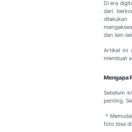
Di era digi
dari berko
dilakukan
mengakses 
dan lain-la
Artikel in
membuat ak
Mengapa P
Sebelum ki
penting. S
* Memudahk
foto bisa d