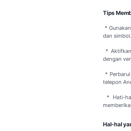
Tips Memb
* Gunakan 
dan simbol
* Aktifkan
dengan veri
* Perbarui
telepon And
* Hati-ha
memberikan
Hal-hal y