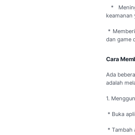
* Meningk
keamanan y
* Memberik
dan game d
Cara Memb
Ada bebera
adalah mela
1. Menggun
* Buka apli
* Tambah a