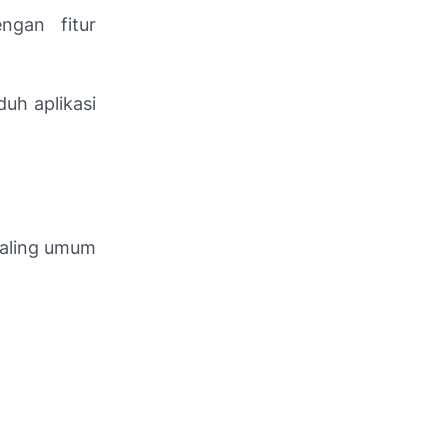
gan fitur
uh aplikasi
paling umum