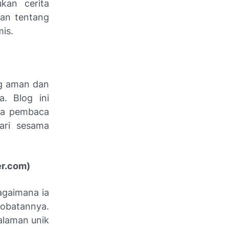
kan cerita
ran tentang
is.
ng aman dan
. Blog ini
na pembaca
ari sesama
er.com)
agaimana ia
obatannya.
galaman unik