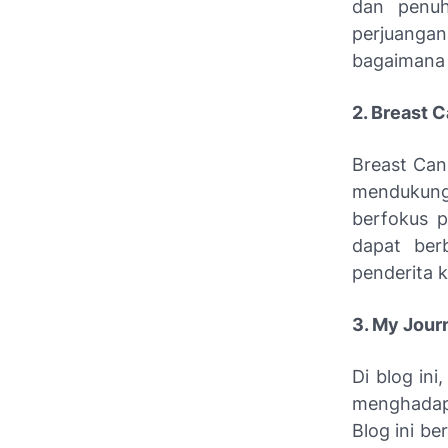
dan penuh
perjuangan
bagaimana 
2. Breast 
Breast Can
mendukung
berfokus 
dapat ber
penderita 
3. My Jour
Di blog in
menghadap
Blog ini be