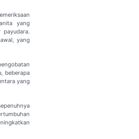
pemeriksaan
anita yang
r payudara.
 awal, yang
 pengobatan
tu, beberapa
mentara yang
 sepenuhnya
ertumbuhan
ningkatkan