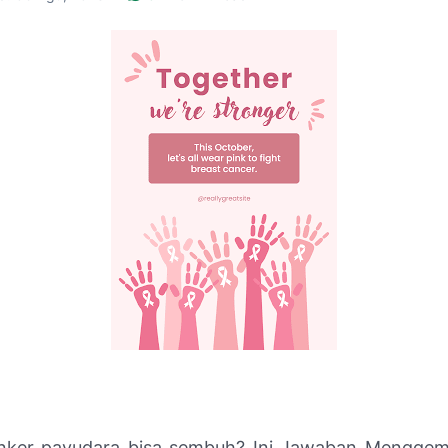
nker payudara bisa sembuh? Ini Jawaban Menggem