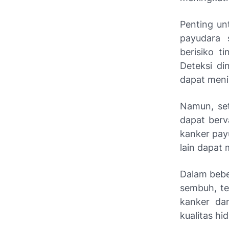
Penting un
payudara 
berisiko t
Deteksi di
dapat men
Namun, set
dapat berva
kanker payu
lain dapat
Dalam bebe
sembuh, t
kanker da
kualitas hi