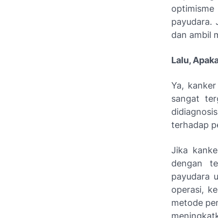
optimisme
payudara. 
dan ambil 
Lalu, Apak
Ya, kanker
sangat ter
didiagnosi
terhadap p
Jika kanke
dengan te
payudara u
operasi, k
metode pen
meningkat