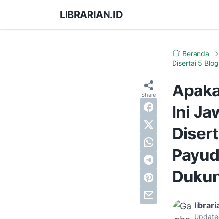
LIBRARIAN.ID
Beranda
Disertai 5 Blo
Apaka
Ini J
Disert
Payuda
Duku
librari
Update