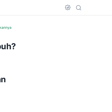
akannya
buh?
an