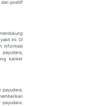
dan positif
k mendukung
kit ini. Di
n informasi
 payudara,
ang kanker
r payudara.
memberikan
 payudara.