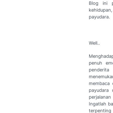
Blog ini 
kehidupan
payudara.
Well..
Menghadap
penuh emo
penderita
menemukan
membaca da
payudara 
perjalana
Ingatlah b
terpentin