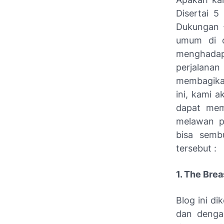
Disertai 5
Dukungan -
umum di d
menghadap
perjalana
membagikan
ini, kami 
dapat mem
melawan pe
bisa sembu
tersebut :
1. The Bre
Blog ini d
dan denga