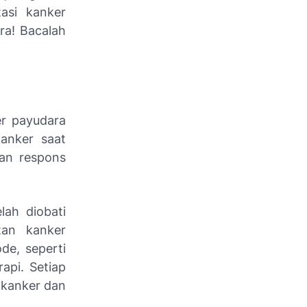
asi kanker
ra! Bacalah
er payudara
kanker saat
dan respons
lah diobati
tan kanker
de, seperti
api. Setiap
 kanker dan