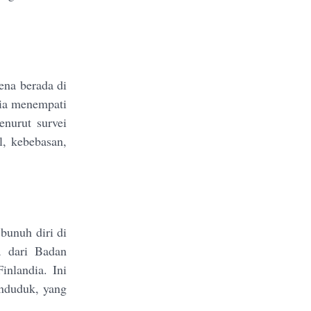
ena berada di
dia menempati
enurut survei
l, kebebasan,
bunuh diri di
a dari Badan
inlandia. Ini
enduduk, yang