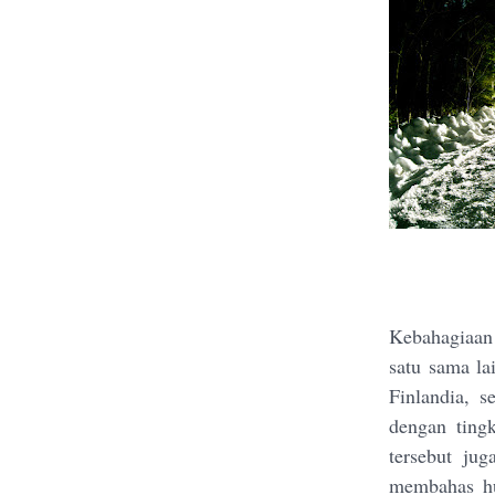
Kebahagiaan 
satu sama la
Finlandia, s
dengan tingk
tersebut jug
membahas hu