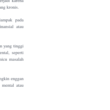
erjadi karena
ang kronis.
dampak pada
nansial atau
m yang tinggi
tal, seperti
micu masalah
ngkin enggan
 mental atau