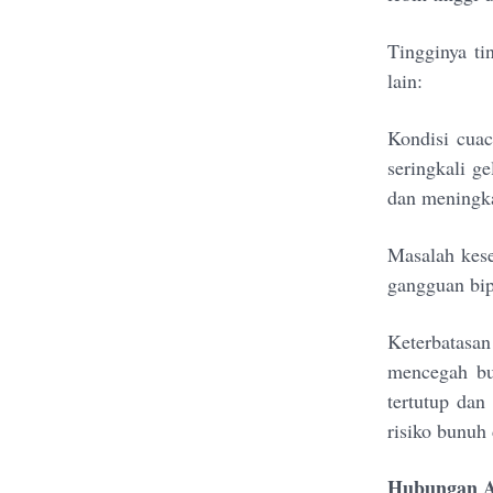
Tingginya ti
lain:
Kondisi cuac
seringkali g
dan meningka
Masalah kese
gangguan bipo
Keterbatasa
mencegah bun
tertutup dan
risiko bunuh 
Hubungan An