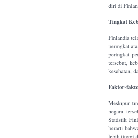
diri di Finlan
Tingkat Keb
Finlandia te
peringkat at
peringkat pe
tersebut, ke
kesehatan, da
Faktor-fakt
Meskipun tin
negara ters
Statistik Fi
berarti bahw
lebih tinggi 