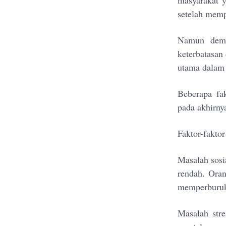
masyarakat y
setelah mempe
Namun demik
keterbatasan
utama dalam 
Beberapa fa
pada akhirny
Faktor-faktor
Masalah sosia
rendah. Oran
memperburuk 
Masalah stre