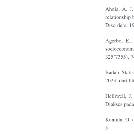
Ahola, A. J.
relationship
Disorders, 1
Agerbo, E., 
socioeconomic
325(7355), 7
Badan Statis
2023, dari h
Helliwell, J
Diakses pada 
Kontula, O. (
5 