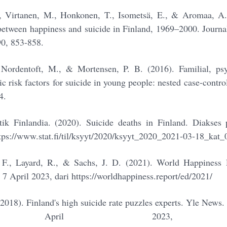
, Virtanen, M., Honkonen, T., Isometsä, E., & Aromaa, A.
 between happiness and suicide in Finland, 1969–2000. Journal
90, 853-858.
Nordentoft, M., & Mortensen, P. B. (2016). Familial, psy
 risk factors for suicide in young people: nested case-contr
4.
tik Finlandia. (2020). Suicide deaths in Finland. Diakses
ttps://www.stat.fi/til/ksyyt/2020/ksyyt_2020_2021-03-18_kat_
. F., Layard, R., & Sachs, J. D. (2021). World Happiness
7 April 2023, dari https://worldhappiness.report/ed/2021/
2018). Finland's high suicide rate puzzles experts. Yle News
April 2023, d