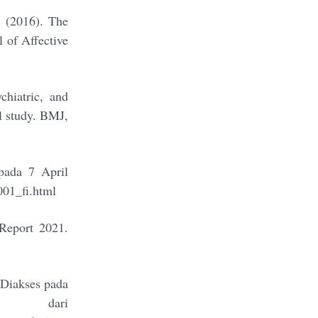
 (2016). The
 of Affective
chiatric, and
ol study. BMJ,
 pada 7 April
001_fi.html
 Report 2021.
. Diakses pada
ari