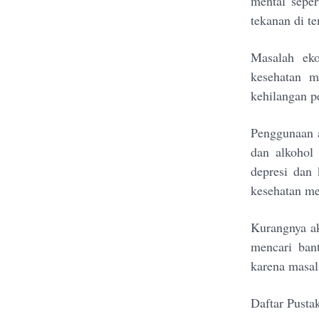
mental seper
tekanan di t
Masalah ek
kesehatan m
kehilangan p
Penggunaan a
dan alkohol 
depresi dan
kesehatan me
Kurangnya ak
mencari bant
karena masala
Daftar Pusta