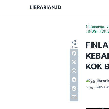
LIBRARIAN.ID
Beranda
TINGGI. KOK 
FINL
KEBAH
KOK B
librari
Update