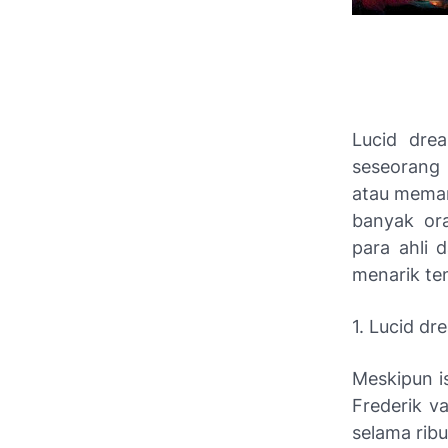
Lucid dre
seseorang
atau memani
banyak ora
para ahli 
menarik te
1. Lucid dr
Meskipun is
Frederik v
selama rib