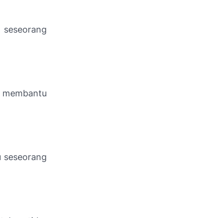
 seseorang
t membantu
u seseorang