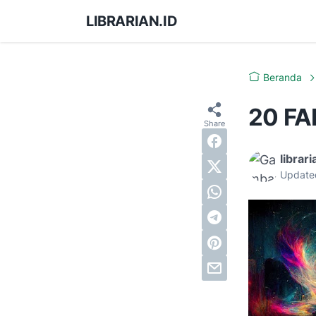
LIBRARIAN.ID
Beranda
20 FA
librari
Update