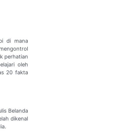
pi di mana
mengontrol
ik perhatian
lajari oleh
as 20 fakta
.
ulis Belanda
lah dikenal
ia.