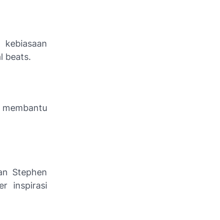
 kebiasaan
l beats.
t membantu
dan Stephen
 inspirasi