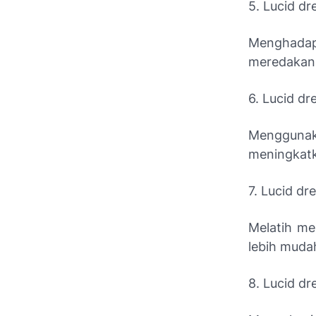
5. Lucid d
Menghadap
meredakan 
6. Lucid d
Menggunak
meningkatk
7. Lucid d
Melatih me
lebih muda
8. Lucid d