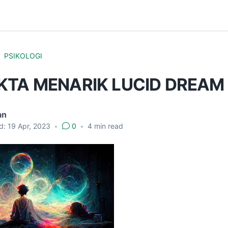
PSIKOLOGI
KTA MENARIK LUCID DREAM
an
d:
19 Apr, 2023
•
0
•
4
min read