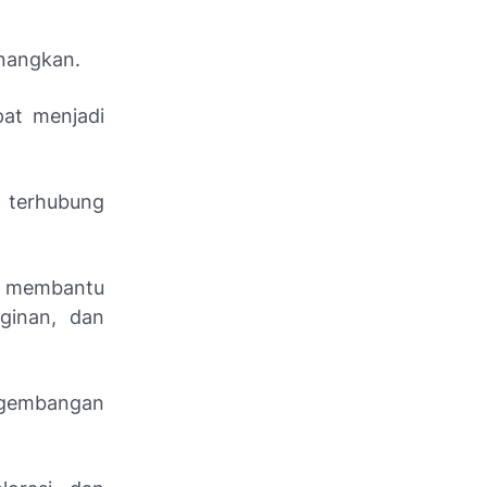
nangkan.
pat menjadi
 terhubung
t membantu
ginan, dan
engembangan