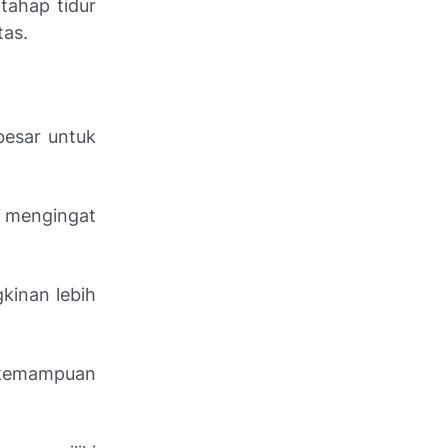
tahap tidur
tas.
besar untuk
a mengingat
kinan lebih
 kemampuan