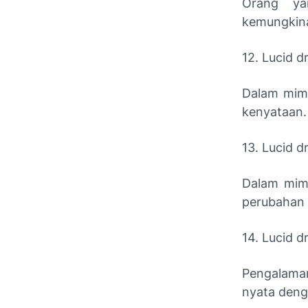
Orang yan
kemungkina
12. Lucid 
Dalam mimp
kenyataan.
13. Lucid 
Dalam mimp
perubahan s
14. Lucid 
Pengalaman
nyata deng