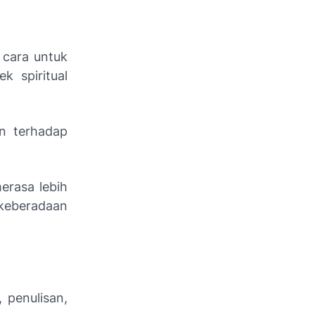
 cara untuk
 spiritual
n terhadap
rasa lebih
keberadaan
 penulisan,