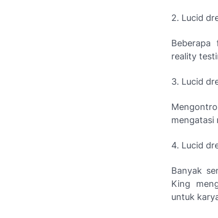
2. Lucid dr
Beberapa 
reality tes
3. Lucid d
Mengontro
mengatasi 
4. Lucid d
Banyak sen
King meng
untuk kary