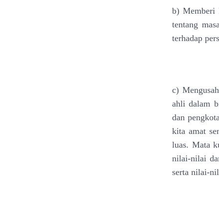
b) Memberi 
tentang mas
terhadap per
c) Mengusah
ahli dalam b
dan pengkota
kita amat s
luas. Mata 
nilai-nilai 
serta nilai-n