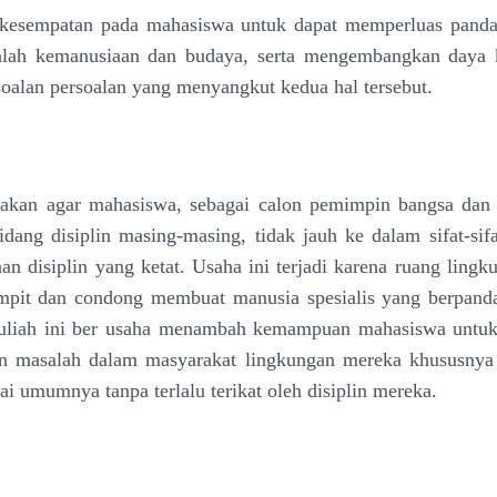
kesempatan pada mahasiswa untuk dapat memperluas pand
alah kemanusiaan dan budaya, serta mengembangkan daya k
soalan persoalan yang menyangkut kedua hal tersebut.
akan agar mahasiswa, sebagai calon pemimpin bangsa dan n
idang disiplin masing-masing, tidak jauh ke dalam sifat-sif
an disiplin yang ketat. Usaha ini terjadi karena ruang lingk
empit dan condong membuat manusia spesialis yang berpand
kuliah ini ber usaha menambah kemampuan mahasiswa untu
dan masalah dalam masyarakat lingkungan mereka khususnya
ilai umumnya tanpa terlalu terikat oleh disiplin mereka.