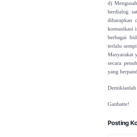
d) Mengusah
berdialog s
diharapkan 
komunikasi i
berbagai bid
terlalu semp
Masyarakat y
secara penuh
yang berpand
Demikianlah
Ganbatte!
Posting K