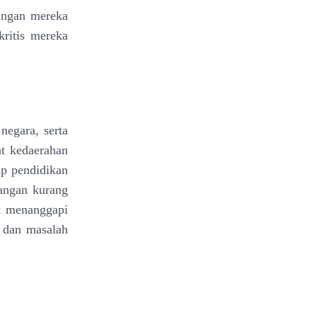
angan mereka
ritis mereka
egara, serta
at kedaerahan
up pendidikan
angan kurang
k menanggapi
 dan masalah