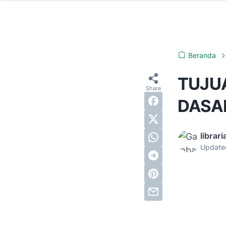
Beranda
TUJU
DASA
librari
Update