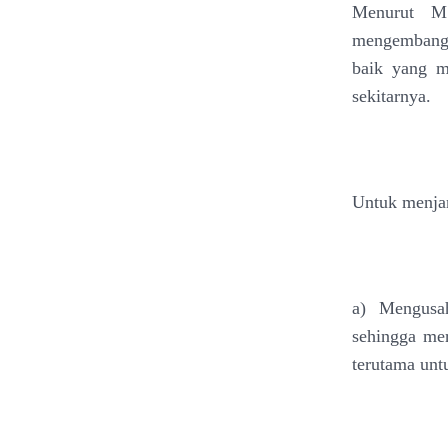
Menurut M.
mengembangk
baik yang m
sekitarnya.
Untuk menjan
a) Mengusa
sehingga me
terutama unt