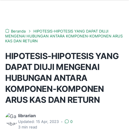
Beranda
HIPOTESIS-HIPOTESIS YANG DAPAT DIUJI
MENGENAI HUBUNGAN ANTARA KOMPONEN-KOMPONEN ARUS
KAS DAN RETURN
HIPOTESIS-HIPOTESIS YANG
DAPAT DIUJI MENGENAI
HUBUNGAN ANTARA
KOMPONEN-KOMPONEN
ARUS KAS DAN RETURN
librarian
Updated:
15 Apr, 2023
•
0
3
min read