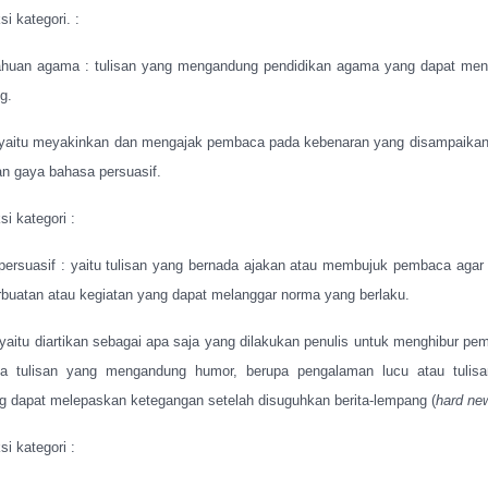
i kategori. :
huan agama : tulisan yang mengandung pendidikan agama yang dapat mene
g.
yaitu meyakinkan dan mengajak pembaca pada kebenaran yang disampaikan 
 gaya bahasa persuasif.
i kategori :
 persuasif : yaitu tulisan yang bernada ajakan atau membujuk pembaca agar
rbuatan atau kegiatan yang dapat melanggar norma yang berlaku.
yaitu diartikan sebagai apa saja yang dilakukan penulis untuk menghibur pe
pa tulisan yang mengandung humor, berupa pengalaman lucu atau tulis
g dapat melepaskan ketegangan setelah disuguhkan berita-lempang (
hard ne
i kategori :