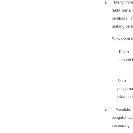
1.
Menginfor
fakta serta
pembaca m
tentang berb
Subkonstruks
·
Fakta
sebuah k
·
Data
:
pengamat
(Samanth
2.
Mendidik
pengetahuan
seseorang.