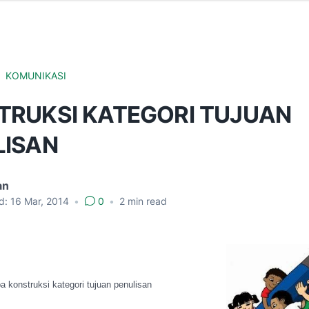
KOMUNIKASI
TRUKSI KATEGORI TUJUAN
LISAN
an
d:
16 Mar, 2014
•
0
•
2
min read
 konstruksi kategori tujuan penulisan