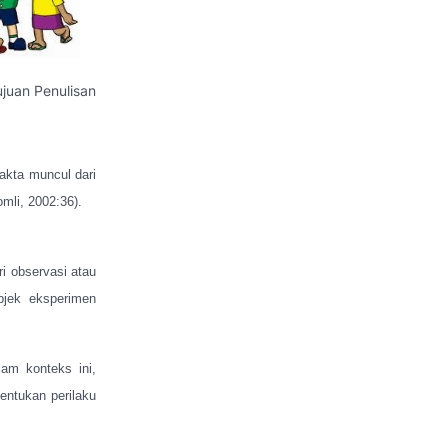
ujuan Penulisan
Fakta muncul dari
omli, 2002:36).
ri observasi atau
bjek eksperimen
am konteks ini,
entukan perilaku