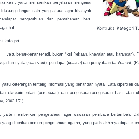
masikan : yaitu memberikan penjelasan mengenai
 didukung dengan data yang akurat agar khalayak
endapat pengetahuan dan pemahaman baru
agai hal.
Kontruksi Kategori T
i kategori :
:
yaitu benar-benar terjadi, bukan fiksi (rekaan, khayalan atau karangan). 
ejadian nyata (
real event
), pendapat (
opinion
) dan pernyataan (
statement
) (R
yaitu keterangan tentang informasi yang benar dan nyata. Data diperoleh da
an eksperimentasi (percobaan) dan pengukuran-pengukuran hasil atau o
o, 2002:151).
 : yaitu memberikan pengetahuan agar wawasan pembaca bertambah. Dal
 yang diberikan berupa pengetahuan agama, yang pada akhirnya dapat men