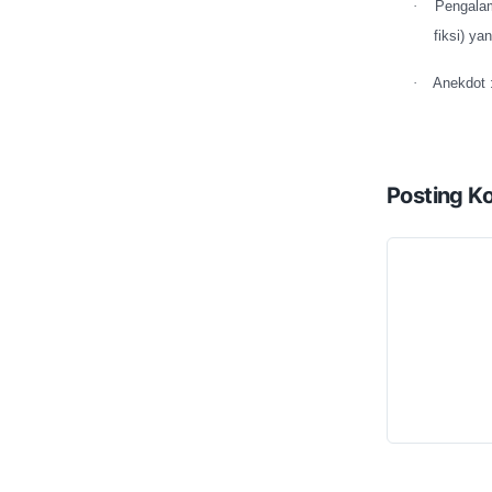
·
Pengalam
fiksi) y
·
Anekdot :
Posting K