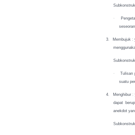
Subkonstruks
·
Pengeta
seseoran
3.
Membujuk : 
menggunakan
Subkonstruks
·
Tulisan
suatu pe
4.
Menghibur : 
dapat beru
anekdot yan
Subkonstruks