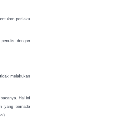
ntukan perilaku
penulis, dengan
 tidak melakukan
mbacanya. Hal ini
an yang bernada
ws
).