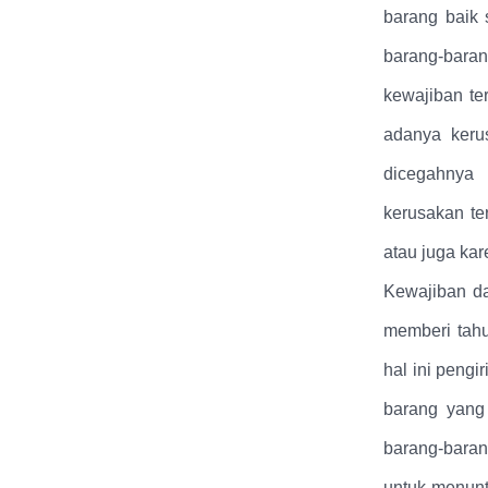
barang baik 
barang-bara
kewajiban te
adanya kerus
dicegahnya
kerusakan te
atau juga ka
Kewajiban da
memberi tah
hal ini peng
barang yang 
barang-baran
untuk menunt