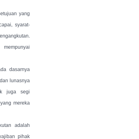
etujuan yang
apai, syarat-
pengangkutan.
ng mempunyai
ada dasarnya
 dan lunasnya
k juga segi
a yang mereka
kutan adalah
ajiban pihak