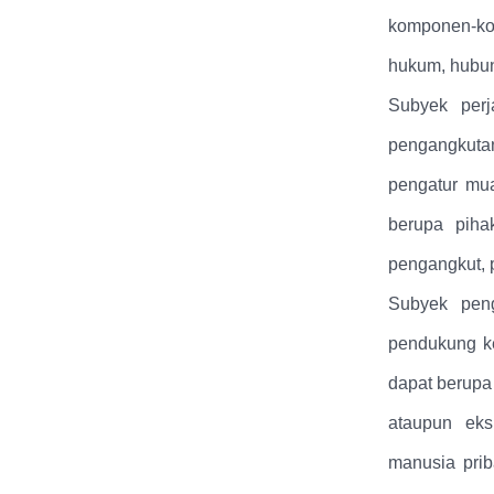
komponen-kom
hukum, hubu
Subyek perj
pengangkutan
pengatur mua
berupa piha
pengangkut, 
Subyek peng
pendukung k
dapat berupa
ataupun eks
manusia prib