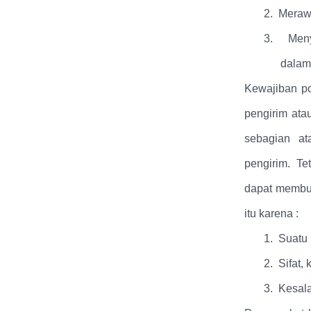
2.
Merawa
3.
Men
dalam 
Kewajiban po
pengirim ata
sebagian at
pengirim. Te
dapat membuk
itu karena :
1.
Suatu 
2.
Sifat,
3.
Kesala