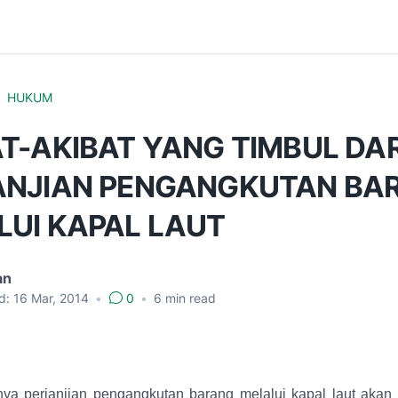
HUKUM
T-AKIBAT YANG TIMBUL DAR
ANJIAN PENGANGKUTAN BA
LUI KAPAL LAUT
an
d:
16 Mar, 2014
•
0
•
6
min read
a perjanjian pengangkutan barang melalui kapal laut akan