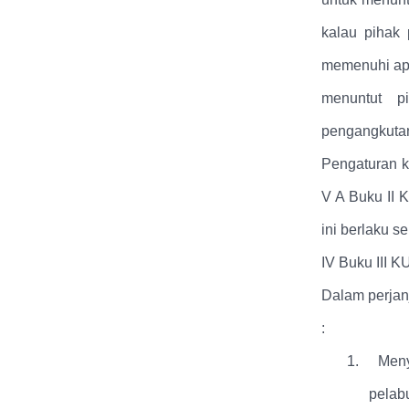
kalau pihak 
memenuhi apa
menuntut p
pengangkutan 
Pengaturan k
V A Buku II
ini berlaku 
IV Buku III K
Dalam perjan
:
1.
Meny
pelab