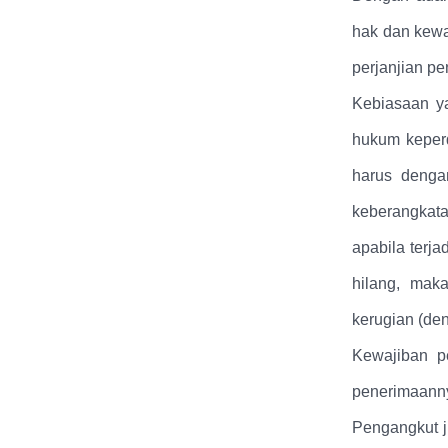
hak dan kewaj
perjanjian pe
Kebiasaan ya
hukum keper
harus denga
keberangkata
apabila terj
hilang, mak
kerugian (den
Kewajiban p
penerimaann
Pengangkut j