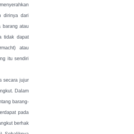
t menyerahkan
dirinya dari
a barang atau
a tidak dapat
macht) atau
g itu sendiri
 secara jujur
ngkut. Dalam
ntang barang-
terdapat pada
angkut berhak
). Sebaliknya