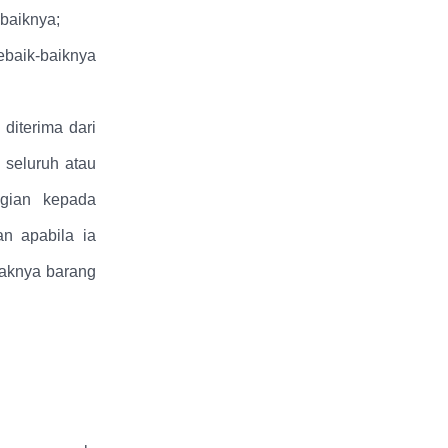
baiknya;
baik-baiknya
diterima dari
 seluruh atau
ugian kepada
an apabila ia
saknya barang