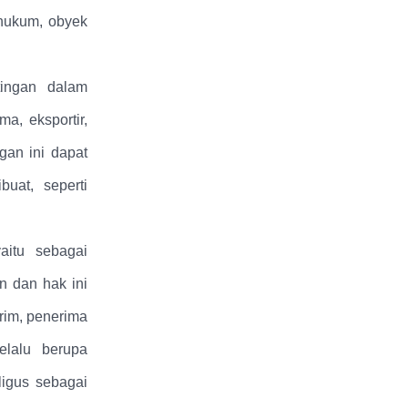
hukum, obyek
tingan dalam
a, eksportir,
gan ini dapat
uat, seperti
aitu sebagai
 dan hak ini
rim, penerima
elalu berupa
ligus sebagai