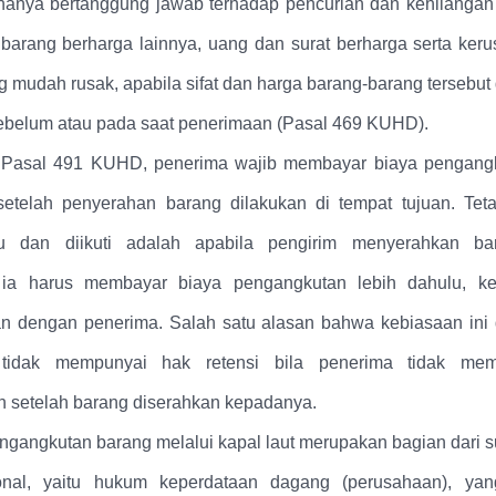
anya bertanggung jawab terhadap pencurian dan kehilangan
barang berharga lainnya, uang dan surat berharga serta ker
 mudah rusak, apabila sifat dan harga barang-barang tersebut
belum atau pada saat penerimaan (Pasal 469 KUHD).
 Pasal 491 KUHD, penerima wajib membayar biaya pengang
etelah penyerahan barang dilakukan di tempat tujuan. Tet
u dan diikuti adalah apabila pengirim menyerahkan b
 ia harus membayar biaya pengangkutan lebih dahulu, k
an dengan penerima. Salah satu alasan bahwa kebiasaan ini d
 tidak mempunyai hak retensi bila penerima tidak mem
 setelah barang diserahkan kepadanya.
ngangkutan barang melalui kapal laut merupakan bagian dari s
nal, yaitu hukum keperdataan dagang (perusahaan), yang 