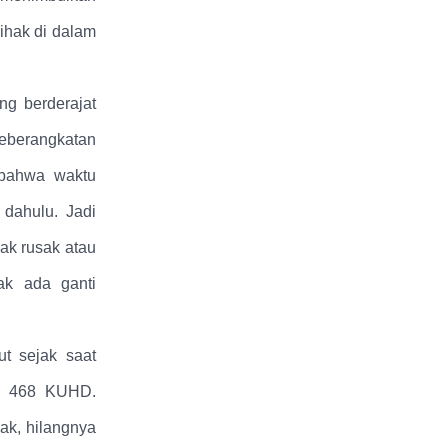
pihak di dalam
.
g berderajat
eberangkatan
 bahwa waktu
dahulu. Jadi
ak rusak atau
ak ada ganti
t sejak saat
al 468 KUHD.
ak, hilangnya