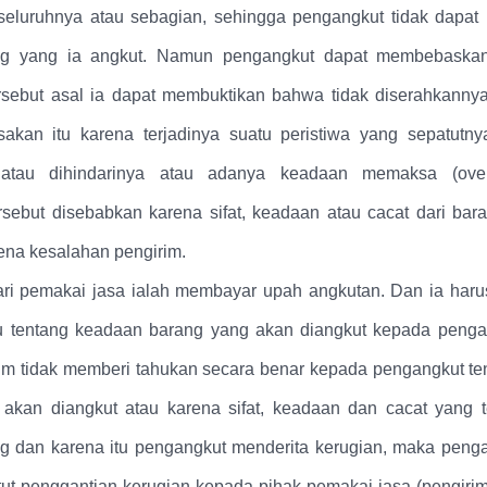
seluruhnya atau sebagian, sehingga pengangkut tidak dapa
ng yang ia angkut. Namun pengangkut dapat membebaskan 
rsebut asal ia dapat membuktikan bahwa tidak diserahkanny
akan itu karena terjadinya suatu peristiwa yang sepatutny
 atau dihindarinya atau adanya keadaan memaksa (over
rsebut disebabkan karena sifat, keadaan atau cacat dari baran
rena kesalahan pengirim.
ri pemakai jasa ialah membayar upah angkutan. Dan ia harus
u tentang keadaan barang yang akan diangkut kepada penga
irim tidak memberi tahukan secara benar kepada pengangkut te
akan diangkut atau karena sifat, keadaan dan cacat yang 
g dan karena itu pengangkut menderita kerugian, maka peng
ut penggantian kerugian kepada pihak pemakai jasa (pengirim