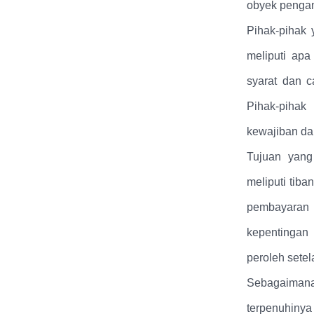
obyek penga
Pihak-pihak
meliputi apa
syarat dan c
Pihak-pihak
kewajiban dan
Tujuan yang
meliputi tib
pembayaran
kepentingan 
peroleh sete
Sebagaimana
terpenuhiny