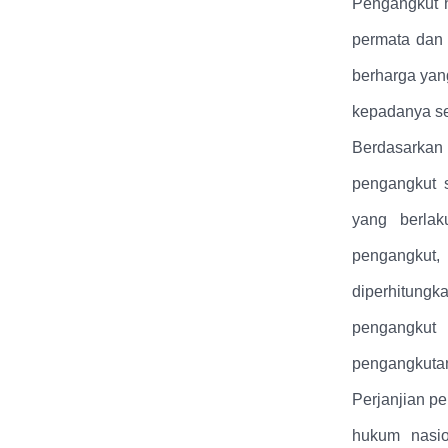
Pengangkut h
permata dan 
berharga yang
kepadanya se
Berdasarkan
pengangkut s
yang berlak
pengangkut,
diperhitungk
pengangkut
pengangkutan
Perjanjian pe
hukum nasio