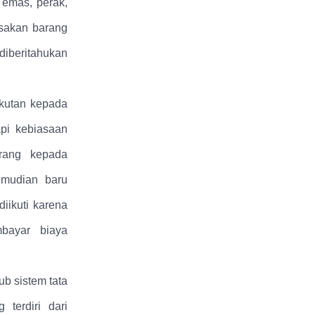
 emas, perak,
usakan barang
 diberitahukan
kutan kepada
api kebiasaan
arang kepada
emudian baru
iikuti karena
bayar biaya
ub sistem tata
terdiri dari