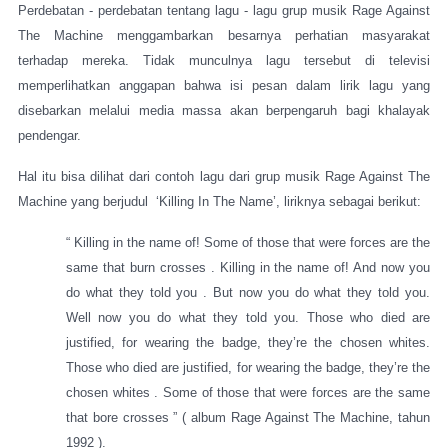
Perdebatan - perdebatan tentang lagu - lagu grup musik Rage Against
The Machine menggambarkan besarnya perhatian masyarakat
terhadap mereka. Tidak munculnya lagu tersebut di televisi
memperlihatkan anggapan bahwa isi pesan dalam lirik lagu yang
disebarkan melalui media massa akan berpengaruh bagi khalayak
pendengar.
Hal itu bisa dilihat dari contoh lagu dari grup musik Rage Against The
Machine yang berjudul
‘Killing In The Name’, liriknya sebagai berikut:
“ Killing in the name of! Some of those that were forces are the
same that burn crosses . Killing in the name of! And now you
do what they told you . But now you do what they told you.
Well now you do what they told you. Those who died are
justified, for wearing the badge, they’re the chosen whites.
Those who died are justified, for wearing the badge, they’re the
chosen whites . Some of those that were forces are the same
that bore crosses ” ( album Rage Against The Machine, tahun
1992 ).