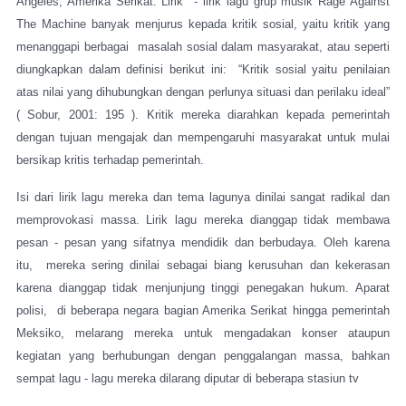
Angeles, Amerika Serikat. Lirik
- lirik lagu grup musik Rage Against
The Machine banyak menjurus kepada kritik sosial, yaitu kritik yang
menanggapi berbagai
masalah sosial dalam masyarakat, atau seperti
diungkapkan dalam definisi berikut ini:
“Kritik sosial yaitu penilaian
atas nilai yang dihubungkan dengan perlunya situasi dan perilaku ideal”
( Sobur, 2001: 195 ). Kritik mereka diarahkan kepada pemerintah
dengan tujuan mengajak dan mempengaruhi masyarakat untuk mulai
bersikap kritis terhadap pemerintah.
Isi dari lirik lagu mereka dan tema lagunya dinilai sangat radikal dan
memprovokasi massa. Lirik lagu mereka dianggap tidak membawa
pesan - pesan yang sifatnya mendidik dan berbudaya. Oleh karena
itu,
mereka sering dinilai sebagai biang kerusuhan dan kekerasan
karena dianggap tidak menjunjung tinggi penegakan hukum. Aparat
polisi,
di beberapa negara bagian Amerika Serikat hingga pemerintah
Meksiko, melarang mereka untuk mengadakan konser ataupun
kegiatan yang berhubungan dengan penggalangan massa, bahkan
sempat lagu - lagu mereka dilarang diputar di beberapa stasiun tv